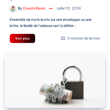
By
Coach Kevin
Juillet 31, 2024
Ensemble de mots écrits sur une enveloppe ou une
lettre, le libellé de l’adresse sert à définir…
Libellé
3 minutes de lecture
Voir plus
de
l’adresse
:
qu’est-
ce
que
c’est
?