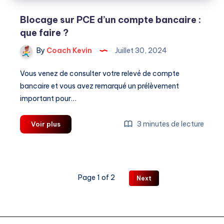
Blocage sur PCE d’un compte bancaire :
que faire ?
By
Coach Kevin
Juillet 30, 2024
Vous venez de consulter votre relevé de compte
bancaire et vous avez remarqué un prélèvement
important pour…
Blocage
3 minutes de lecture
Voir plus
sur
PCE
d’un
compte
Page 1 of 2
Next
bancaire
:
que
faire