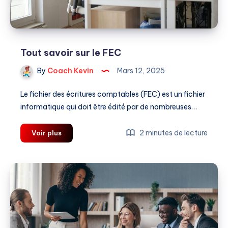
?
Tout savoir sur le FEC
By
Coach Kevin
Mars 12, 2025
Le fichier des écritures comptables (FEC) est un fichier
informatique qui doit être édité par de nombreuses…
Tout
2 minutes de lecture
Voir plus
savoir
sur
le
FEC