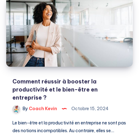
doter
chaque
service
d’une
équipe
compétitive
?
Comment réussir à booster la
productivité et le bien-être en
entreprise ?
By
Coach Kevin
Octobre 15, 2024
Le bien-être et la productivité en entreprise ne sont pas
des notions incompatibles. Au contraire, elles se…