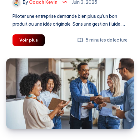
By
Coach Kevin
Juin 3, 2025
Piloter une entreprise demande bien plus qu’un bon
produit ou une idée originale. Sans une gestion fluide,…
Intégrez
5 minutes de lecture
Voir plus
les
solutions
Sage
pour
optimiser
la
gestion
de
votre
entreprise