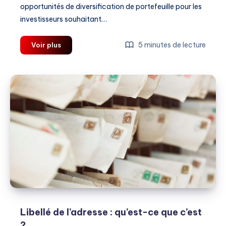
opportunités de diversification de portefeuille pour les
investisseurs souhaitant…
Investir
5 minutes de lecture
Voir plus
dans
une
start
up
avec
Anaxago
Libellé de l’adresse : qu’est-ce que c’est
?