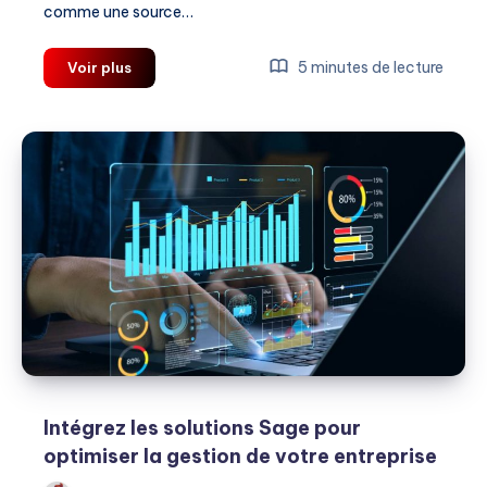
comme une source…
Dividendes
5 minutes de lecture
Voir plus
:
revenu,
signal
ou
choix
comptable
?
Intégrez les solutions Sage pour
optimiser la gestion de votre entreprise