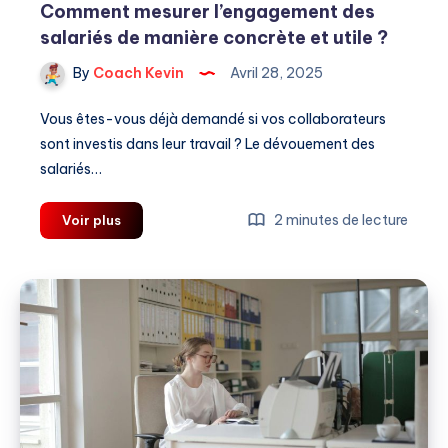
Comment mesurer l’engagement des
salariés de manière concrète et utile ?
By
Coach Kevin
Avril 28, 2025
Vous êtes-vous déjà demandé si vos collaborateurs
sont investis dans leur travail ? Le dévouement des
salariés…
Comment
2 minutes de lecture
Voir plus
mesurer
l’engagement
des
salariés
de
manière
concrète
et
utile